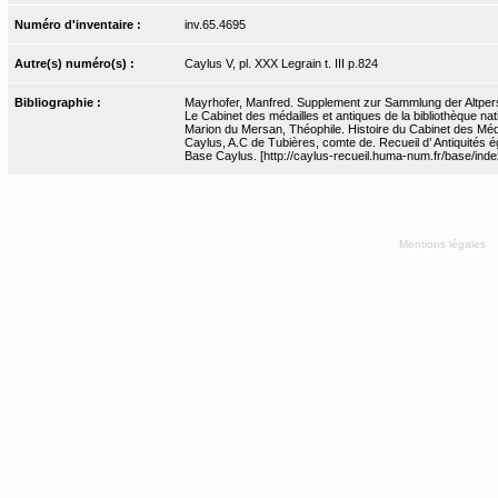
Numéro d'inventaire :
inv.65.4695
Autre(s) numéro(s) :
Caylus V, pl. XXX Legrain t. III p.824
Bibliographie :
Mayrhofer, Manfred. Supplement zur Sammlung der Altpersis
Le Cabinet des médailles et antiques de la bibliothèque nati
Marion du Mersan, Théophile. Histoire du Cabinet des Médai
Caylus, A.C de Tubières, comte de. Recueil d’ Antiquités ég
Base Caylus. [http://caylus-recueil.huma-num.fr/base/inde
Mentions légales