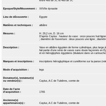
entre 485 av JC et 465 av JC
Epoque/Style/Mouvement :
XXVIIe dynastie
Lieu de découverte :
Egypte
Matières et techniques :
albâtre
Mesures :
H. 29,2 cm, D. 16 cm
D’après Caylus : hauteur du vase : onze pouces huit lignes 
; diamètre de l’ouverture : deux pouces une ligne ; diamètr
Description :
Vase en albâtre égyptien de forme cylindrique, plus large
fait partie d’une série de vases sans doute façonnés en É
et en hiéroglyphes égyptiens (titulature dans un cartouche
Marques et inscriptions :
inscriptions hiéroglyphique et cunéiforme sur la panse (re
Mode d'acquisition :
legs
Donateur(s), testateur(s)
ou vendeur(s) :
Caylus, A.C de Tubières, comte de
Date de l'acte
d'acquisition :
1765
Ancienne(s)
appartenance(s) :
Caylus, A.C de Tubières, comte de