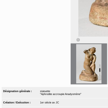
Désignation générale :
statuette
"Aphrodite accroupie Anadyomène"
Création / Exécution :
1er siècle av JC