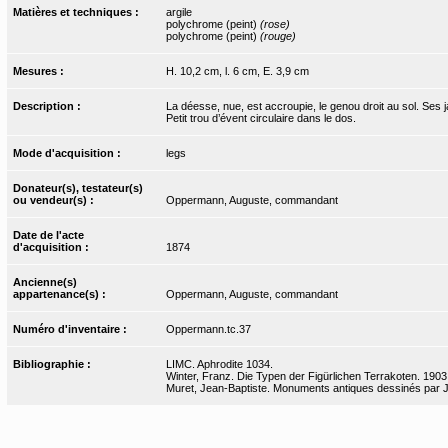
Matières et techniques :
argile
polychrome (peint)
(rose)
polychrome (peint)
(rouge)
Mesures :
H. 10,2 cm, l. 6 cm, E. 3,9 cm
Description :
La déesse, nue, est accroupie, le genou droit au sol. Ses
Petit trou d’évent circulaire dans le dos.
Mode d'acquisition :
legs
Donateur(s), testateur(s)
ou vendeur(s) :
Oppermann, Auguste, commandant
Date de l'acte
d'acquisition :
1874
Ancienne(s)
appartenance(s) :
Oppermann, Auguste, commandant
Numéro d'inventaire :
Oppermann.tc.37
Bibliographie :
LIMC. Aphrodite 1034.
Winter, Franz. Die Typen der Figürlichen Terrakoten. 1903, 
Muret, Jean-Baptiste. Monuments antiques dessinés par J.-