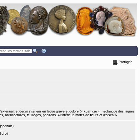
Partager
'extérieur, et décor intérieur en laque gravé et coloré (« kuan cai »), technique des laques
 architectures, feuillages, papillons. A l'intérieur, motifs de fleurs et d'oiseaux
japonais)
l droit