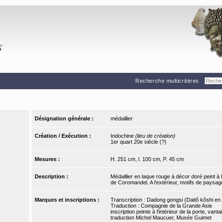
Recherche multicritères
Désignation générale :
médaillier
Création / Exécution :
Indochine
(lieu de création)
1er quart 20e siècle (?)
Mesures :
H. 251 cm, l. 100 cm, P. 45 cm
Description :
Médaillier en laque rouge à décor doré peint à l
de Coromandel. A l'extérieur, motifs de paysages,
Marques et inscriptions :
Transcription : Dadong gongsi (Daitô kôshi en 
Traduction : Compagnie de la Grande Asie
inscription peinte à l'intérieur de la porte, vantai
traduction Michel Maucuer, Musée Guimet