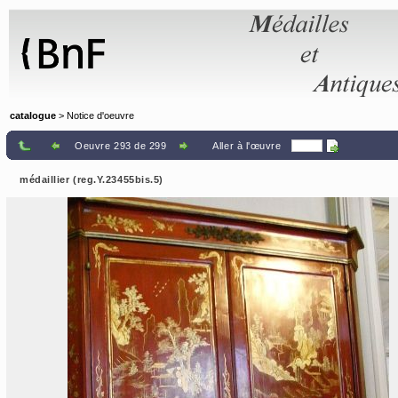
Panneau de gestion des cookies
catalogue
> Notice d'oeuvre
Oeuvre 293 de 299
Aller à l'œuvre
médaillier (reg.Y.23455bis.5)