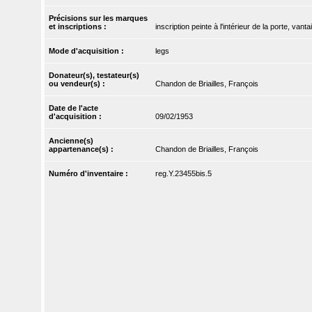
Précisions sur les marques
et inscriptions :
inscription peinte à l'intérieur de la porte, vantai
Mode d'acquisition :
legs
Donateur(s), testateur(s)
ou vendeur(s) :
Chandon de Briailles, François
Date de l'acte
d'acquisition :
09/02/1953
Ancienne(s)
appartenance(s) :
Chandon de Briailles, François
Numéro d'inventaire :
reg.Y.23455bis.5