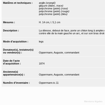
Matières et techniques :
argile
(orangé)
glaçure
(blanc, trace)
polychrome (peint)
(rose)
polychrome (peint)
(rouge)
polychrome (peint)
(bleu)
Mesures :
H. 14 cm, l. 5,1 cm
Description :
La déesse, debout de face, porte un chiton long à amples 
contre elle de la main gauche un arc, et sur son bras droit
Mode d'acquisition :
legs
Donateur(s), testateur(s)
ou vendeur(s) :
Oppermann, Auguste, commandant
Date de l'acte
d'acquisition :
1874
Ancienne(s)
appartenance(s) :
Oppermann, Auguste, commandant
Numéro d'inventaire :
Oppermann.tc.11
Mentions légales