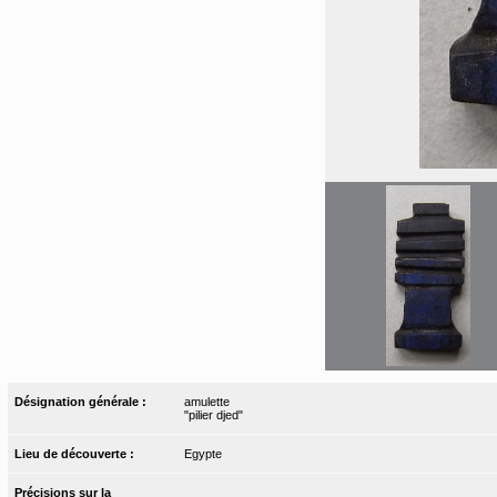
Désignation générale :
amulette
"pilier djed"
Lieu de découverte :
Egypte
Précisions sur la