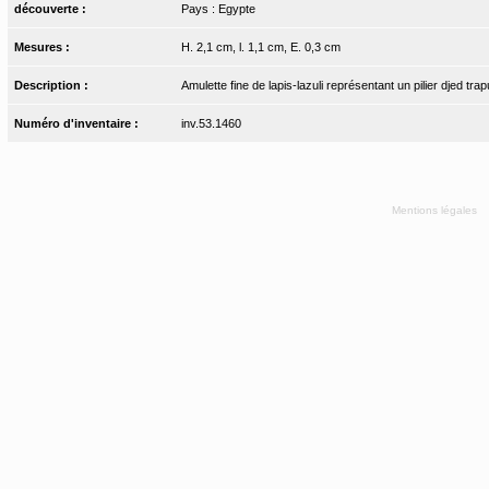
découverte :
Pays : Egypte
Mesures :
H. 2,1 cm, l. 1,1 cm, E. 0,3 cm
Description :
Amulette fine de lapis-lazuli représentant un pilier djed tr
Numéro d'inventaire :
inv.53.1460
Mentions légales