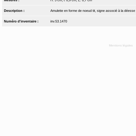
Description :
Amulette en forme de noeud tit, signe associé à la déesse I
Numéro d'inventaire :
inv.53.1470
Mentions légales