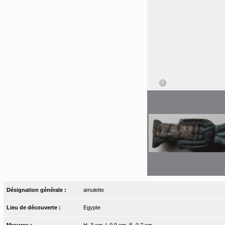
Désignation générale :
amulette
Lieu de découverte :
Egypte
Mesures :
H. 3 cm, l. 0,9 cm, E. 0,7 cm