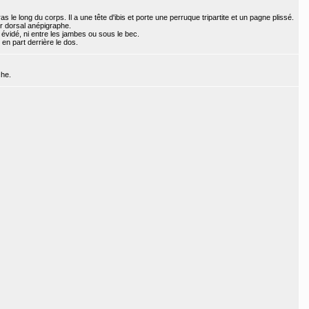
s le long du corps. Il a une tête d'ibis et porte une perruque tripartite et un pagne plissé.
er dorsal anépigraphe.
 évidé, ni entre les jambes ou sous le bec.
 en part derrière le dos.
che.