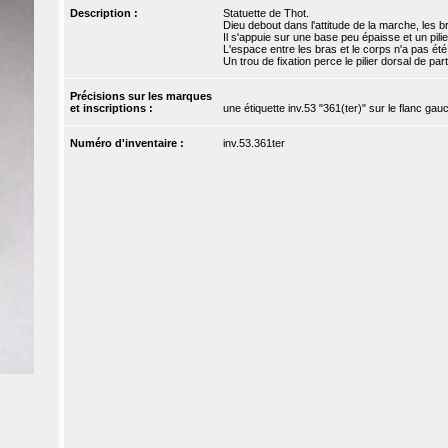
Description :
Statuette de Thot.
Dieu debout dans l'attitude de la marche, les bra
Il s'appuie sur une base peu épaisse et un pili
L'espace entre les bras et le corps n'a pas été
Un trou de fixation perce le pilier dorsal de part
Précisions sur les marques
et inscriptions :
une étiquette inv.53 "361(ter)" sur le flanc gau
Numéro d'inventaire :
inv.53.361ter