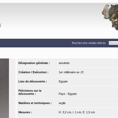
Recherche multicritères
Désignation générale :
amulette
Création / Exécution :
1er millénaire av JC
Lieu de découverte :
Egypte
Précisions sur la
découverte :
Pays : Egypte
Matières et techniques :
argile
Mesures :
H. 3,2 cm, l. 1 cm, E. 1,5 cm