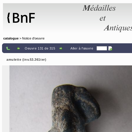
Panneau de gestion des cookies
catalogue
> Notice d'oeuvre
Oeuvre 131 de 315
Aller à l'œuvre
amulette (inv.53.361ter)