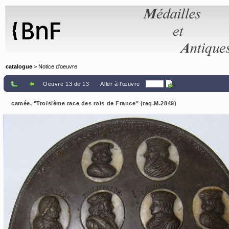
Panneau de gestion des cookies
catalogue
> Notice d'oeuvre
Oeuvre 13 de 13
Aller à l'œuvre
camée, "Troisième race des rois de France" (reg.M.2849)