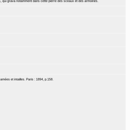
is, qui grava notamment dans cette pierre des sceaux et des armoiries.
amées et intailles. Paris : 1894, p.158.