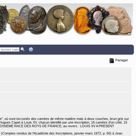
Partager
ce", où sont incrustés des camées de même matière mais à deux couches, brun-gris sur
Hugues Capet à Louis XV, chacun identifié par une inscription, 16 camées d'un côté, 15
roit : TROISIEME RACE DES ROYS DE FRANCE; au revers : LOUIS XV A PRESENT
 (Comptes-rendus de l’Académie des Inscriptions, janvier-mars 1972, p. 60) à Jean