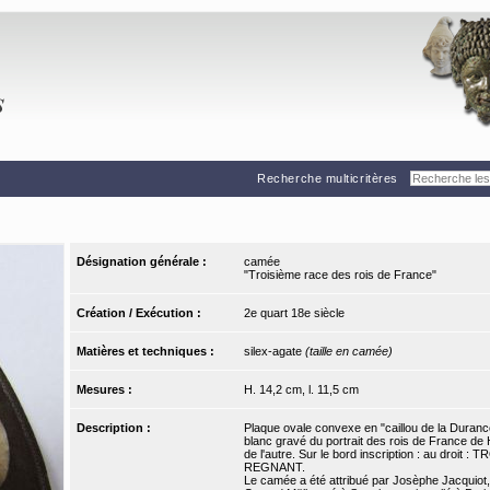
Recherche multicritères
Désignation générale :
camée
"Troisième race des rois de France"
Création / Exécution :
2e quart 18e siècle
Matières et techniques :
silex-agate
(taille en camée)
Mesures :
H. 14,2 cm, l. 11,5 cm
Description :
Plaque ovale convexe en "caillou de la Duran
blanc gravé du portrait des rois de France de 
de l'autre. Sur le bord inscription : au d
REGNANT.
Le camée a été attribué par Josèphe Jacquiot,