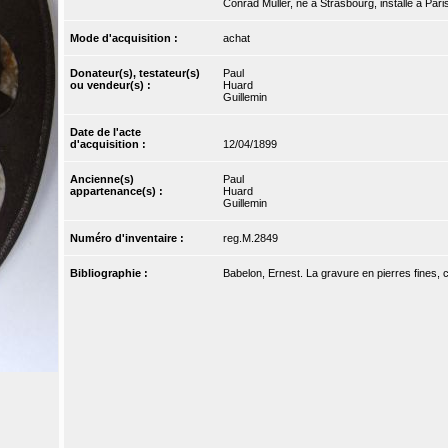
Conrad Müller, né à Strasbourg, installé à Par
Mode d'acquisition :
achat
Donateur(s), testateur(s)
Paul
ou vendeur(s) :
Huard
Guillemin
Date de l'acte
d'acquisition :
12/04/1899
Ancienne(s)
Paul
appartenance(s) :
Huard
Guillemin
Numéro d'inventaire :
reg.M.2849
Bibliographie :
Babelon, Ernest. La gravure en pierres fines, c