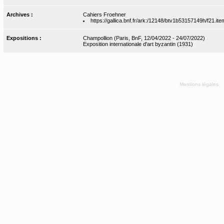
Archives :
Cahiers Froehner
https://gallica.bnf.fr/ark:/12148/btv1b53157149h/f21.ite
Expositions :
Champollion (Paris, BnF, 12/04/2022 - 24/07/2022)
Exposition internationale d'art byzantin (1931)
Mentions légales