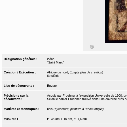
Désignation générale :
icône
"Saint Marc"
Création / Exécution :
Afrique du nord, Egypte
(lieu de création)
6e siècle
Lieu de découverte :
Egypte
Précisions sur la
Acquis par Froehner à l'exposition Universelle de 1900, p
découverte :
Selon le cahier Froehner, trouvé dans une caverne près d
Matières et techniques :
bois
(sycomore, peinture à l'encaustique)
Mesures :
H. 33 cm, l. 15 cm, E. 1,6 cm