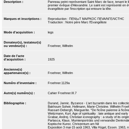
Description :
Panneau peint représentant Saint Marc de face, tenant le liv
premier évêque d'Alexandrie. Le saint est représenté en 
évangéliste par l'inscription qui entoure la tête.
Marques et inscriptions :
Reproduction : ΠΕΝΙωΤ ΜΑ/ΡΚΟC ΠΕVA/NΓEΛICTHC
Traduction : Notre père Marc l'Evangéliste
Mode d'acquisition :
legs
Donateur(s), testateur(s)
ou vendeur(s) :
Froehner, Wilhelm
Date de l'acte
d'acquisition :
1925
Ancienne(s)
appartenance(s) :
Froehner, Wilhelm
Numéro d'inventaire :
Froehner.1129a
Autre(s) numéro(s) :
Cahier Froehner.III.7
Bibliographie :
Durand, Jannic. Byzance - L’art byzantin dans les collecti
Bakhoum Soheir, Hellmann, Marie-Christine. Wilhelm Froehn
Rassart-Debergh, Marguerite. "De l'icône païenne à l'icôn
Weitzmann, Kurt. Age of spirituality : late antique and earl
Grabar, Andrej. Christian iconography : a study of its origin
Parlasca, Klaus. Mumienporträts und verwandte Denkmäler
Koptische Kunst. Christentum am Nil
Exposition 3 mai-15 août 1963, Villa Hügel, Essen. 1963, n