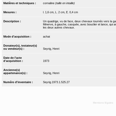
Matières et techniques :
cornaline
(taille en intaille)
Mesures :
l. 1,6 cm, L. 2 cm, E. 0,4 cm
Description :
Un quadrige, vu de face, deux chevaux tournés vers la gau
Minerve, à gauche, casquée, avec bouclier et lance, qui ar
les deux autres chevaux.
Mode d'acquisition :
achat
Donateur(s), testateur(s)
ou vendeur(s) :
Seyrig, Henri
Date de l'acte
d'acquisition :
1973
Ancienne(s)
appartenance(s) :
Seyrig, Henri
Numéro d'inventaire :
Seyrig.1973.1.525.27
Mentions légales