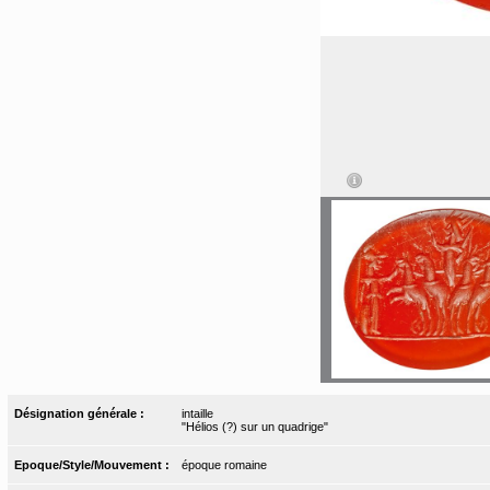
Désignation générale :
intaille
"Hélios (?) sur un quadrige"
Epoque/Style/Mouvement :
époque romaine