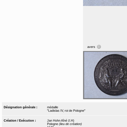
avers
Désignation générale :
médaille
"Ladislas IV, roi de Pologne"
Création / Exécution :
Jan Hohn Aîné (I.H)
Pologne
(lieu de création)