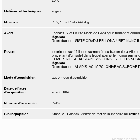
1646
Matières et techniques :
argent
Mesures :
D. 5,7 cm, Poids 44,84 g
Avers :
Ladislas IV et Louise Marie de Gonzague trônant et couron
légende
Reproduction : SISTE GRADU BELLONA IUBET NUNC 
Revers :
inscription sur 11 lignes surmontée du blason de la ville 
provenant d’un soleil dans lequel aparait le monog
FOVE. SINT EA FAUSTA NOVIS CONSORTIB, HIS SUB
légende
Reproduction : VLADISLAO IV POLONIAE AC SUECIA
Mode d'acquisition :
autre mode d'acquisition
Date de l'acte
d'acquisition :
avant 1689
Numéro d'inventaire :
Pol.26
Bibliographie :
Stahr, M.. Gdansk, centre de l’art de la médaille au XVIIe s
Mentions légales