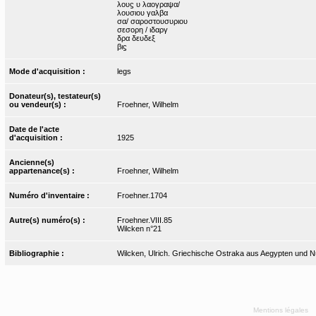
λουϛ υ λαογραψα/
λουσιου γαλβα
σα/ σαροστουσυριου
σεσορη / ιδαργ
δρα δευδεξ
βιϛ
Mode d'acquisition :
legs
Donateur(s), testateur(s)
ou vendeur(s) :
Froehner, Wilhelm
Date de l'acte
d'acquisition :
1925
Ancienne(s)
appartenance(s) :
Froehner, Wilhelm
Numéro d'inventaire :
Froehner.1704
Autre(s) numéro(s) :
Froehner.VIII.85
Wilcken n°21
Bibliographie :
Wilcken, Ulrich. Griechische Ostraka aus Aegypten und Nubi
Mentions légales