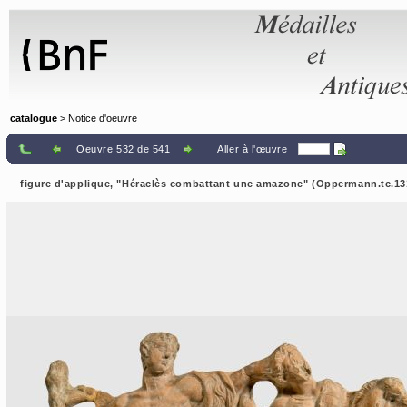
Panneau de gestion des cookies
catalogue
> Notice d'oeuvre
Oeuvre 532 de 541
Aller à l'œuvre
figure d'applique, "Héraclès combattant une amazone" (Oppermann.tc.13