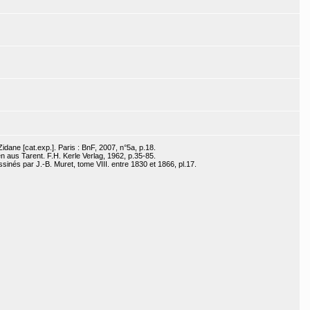
Zidane [cat.exp.]. Paris : BnF, 2007, n°5a, p.18.
n aus Tarent. F.H. Kerle Verlag, 1962, p.35-85.
nés par J.-B. Muret, tome VIII. entre 1830 et 1866, pl.17.