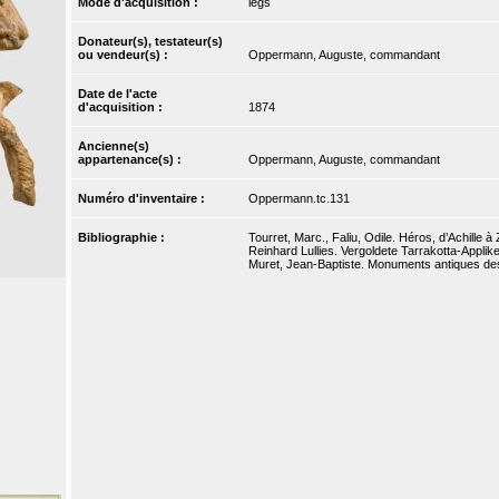
Mode d'acquisition :
legs
Donateur(s), testateur(s)
ou vendeur(s) :
Oppermann, Auguste, commandant
Date de l'acte
d'acquisition :
1874
Ancienne(s)
appartenance(s) :
Oppermann, Auguste, commandant
Numéro d'inventaire :
Oppermann.tc.131
Bibliographie :
Tourret, Marc., Faliu, Odile. Héros, d’Achille à 
Reinhard Lullies. Vergoldete Tarrakotta-Applike
Muret, Jean-Baptiste. Monuments antiques dessi