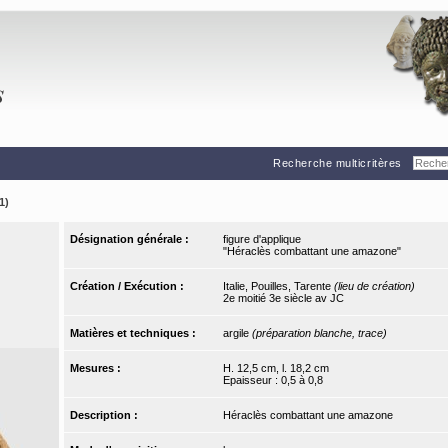
Recherche multicritères
1)
Désignation générale :
figure d'applique
"Héraclès combattant une amazone"
Création / Exécution :
Italie, Pouilles, Tarente
(lieu de création)
2e moitié 3e siècle av JC
Matières et techniques :
argile
(préparation blanche, trace)
Mesures :
H. 12,5 cm, l. 18,2 cm
Epaisseur : 0,5 à 0,8
Description :
Héraclès combattant une amazone