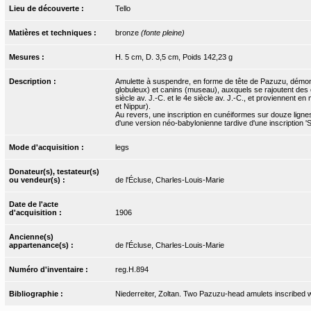
Lieu de découverte :
Tello
Matières et techniques :
bronze
(fonte pleine)
Mesures :
H. 5 cm, D. 3,5 cm, Poids 142,23 g
Description :
Amulette à suspendre, en forme de tête de Pazuzu, démon q
globuleux) et canins (museau), auxquels se rajoutent des 
siècle av. J.-C. et le 4e siècle av. J.-C., et proviennent e
et Nippur).
Au revers, une inscription en cunéiformes sur douze lignes 
d'une version néo-babylonienne tardive d'une inscription '
Mode d'acquisition :
legs
Donateur(s), testateur(s)
ou vendeur(s) :
de l'Écluse, Charles-Louis-Marie
Date de l'acte
d'acquisition :
1906
Ancienne(s)
appartenance(s) :
de l'Écluse, Charles-Louis-Marie
Numéro d'inventaire :
reg.H.894
Bibliographie :
Niederreiter, Zoltan. Two Pazuzu-head amulets inscribed w