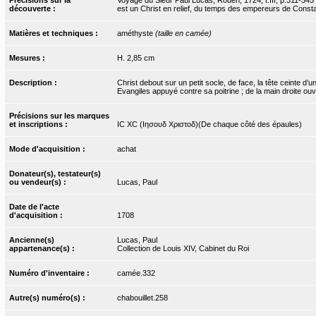
découverte :
est un Christ en relief, du temps des empereurs de Consta
Matières et techniques :
améthyste
(taille en camée)
Mesures :
H. 2,85 cm
Description :
Christ debout sur un petit socle, de face, la tête ceinte d’
Evangiles appuyé contre sa poitrine ; de la main droite ouv
Précisions sur les marques
et inscriptions :
IC XC (Iησουδ Xριστοδ)(De chaque côté des épaules)
Mode d'acquisition :
achat
Donateur(s), testateur(s)
ou vendeur(s) :
Lucas, Paul
Date de l'acte
d'acquisition :
1708
Ancienne(s)
Lucas, Paul
appartenance(s) :
Collection de Louis XIV, Cabinet du Roi
Numéro d'inventaire :
camée.332
Autre(s) numéro(s) :
chabouillet.258