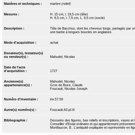
Matières et techniques :
marbre
(relief)
Mesures :
H. 15 cm, l. 19,5 cm (tête)
H. 8,5 cm, l. 7,5 cm, L. 9,5 cm (socle)
Description :
Tête de Bacchus, dont les cheveux longs, partagés par une r
une barbe à longues boucles en anglaises.
Mode d'acquisition :
achat
Donateur(s), testateur(s)
ou vendeur(s) :
Mahudel, Nicolas
Date de l'acte
d'acquisition :
1727
Ancienne(s)
Mahudel, Nicolas
appartenance(s) :
Gros de Boze, Claude
Foucault, Nicolas-Joseph
Numéro d'inventaire :
inv.57.59
Autre(s) numéro(s) :
Foucault.A3.pl.IX
Bibliographie :
Desseins des figures, bas reliefs et inscriptions, vases e
Conseiller d'Estat ordinaire et qui appartiennent présente
Montfaucon, B.. L'antiquité expliquée et représentée en figur