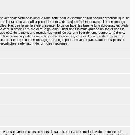
e acéphale vêtu de la longue robe saïte dont la ceinture et son noeud caractéristique se
s de la statuette accueillait probablement la tête aujourd’hui manquante. Le personnage
diles. Pas très large, la stèle présente Horus de face, les bras le long du corps, les pieds
vers la droite et l’autre vers la gauche. Il tient dans la main gauche un lion et dans la
ue côté de la stèle, une grande tige terminée par une fleur de lotus supporte, à droite,
dieu est nu, la jambe gauche légèrement en avant, et porte la mèche de l’enfance au
 barbu. Le corps du personnage, sa robe, le pilier dorsal, l’espace autour des pieds du
iéroglyphes a été inscrit de formules magiques.
ns, vases et lampes et instruments de sacrifices et autres curiositez de ce genre qui