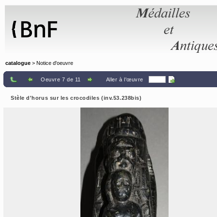
Panneau de gestion des cookies
catalogue
> Notice d'oeuvre
Oeuvre 7 de 11
Aller à l'œuvre
Stèle d'horus sur les crocodiles (inv.53.238bis)