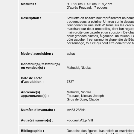
Mesures :
H. 18,9 cm, l. 4,5 cm, E. 9,2 cm
D’après Foucault : 7 pouces
Description :
Statuette en basalte noir représentant un homm
trouvent sous la poitrine. Un trou sur le dessu
tient devant lui une stèle d’Horus sur les croco
marchant sur deux crocodiles, dont l’un regarde 
main droite une gazelle et un scorpion. De chaq
deux grandes plumes, à gauche, un faucon. Le 
côté gauche. Il est surmonté d’une tête de Bès
personnage, tout ce qui peut être couvert de h
Mode d'acquisition :
achat
Donateur(s), testateur(s)
ou vendeur(s) :
Mahudel, Nicolas
Date de l'acte
d'acquisition :
1727
Ancienne(s)
Mahudel, Nicolas
appartenance(s) :
Foucault, Nicolas-Joseph
Gros de Boze, Claude
Numéro d'inventaire :
inv.53.238bis
Autre(s) numéro(s) :
Foucault.A1.pl.VIII
Bibliographie :
Desseins des figures, bas reliefs et inscriptio