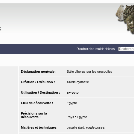
Recherche multicritères
Désignation générale :
Stèle d'horus sur les crocodiles
Création / Exécution :
XXVIe dynastie
Utilisation / Destination :
ex-voto
Lieu de découverte :
Egypte
Précisions sur la
découverte :
Pays : Egypte
Matières et techniques :
basalte
(noir, ronde bosse)