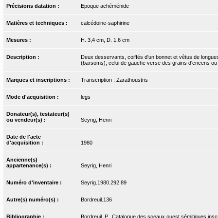
Précisions datation :
Epoque achéménide
Matières et techniques :
calcédoine-saphirine
Mesures :
H. 3,4 cm, D. 1,6 cm
Description :
Deux desservants, coiffés d'un bonnet et vêtus de longues 
(barsoms), celui de gauche verse des grains d'encens ou de 
Marques et inscriptions :
Transcription : Zarathoustris
Mode d'acquisition :
legs
Donateur(s), testateur(s)
ou vendeur(s) :
Seyrig, Henri
Date de l'acte
d'acquisition :
1980
Ancienne(s)
appartenance(s) :
Seyrig, Henri
Numéro d'inventaire :
Seyrig.1980.292.89
Autre(s) numéro(s) :
Bordreuil.136
Bibliographie :
Bordreuil, P.. Catalogue des sceaux ouest sémitiques inscr