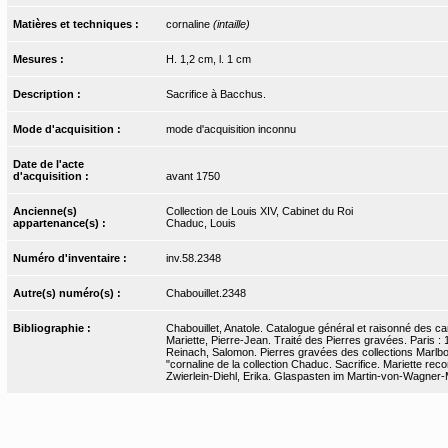
Matières et techniques :
cornaline
(intaille)
Mesures :
H. 1,2 cm, l. 1 cm
Description :
Sacrifice à Bacchus.
Mode d'acquisition :
mode d'acquisition inconnu
Date de l'acte
d'acquisition :
avant 1750
Ancienne(s)
Collection de Louis XIV, Cabinet du Roi
appartenance(s) :
Chaduc, Louis
Numéro d'inventaire :
inv.58.2348
Autre(s) numéro(s) :
Chabouillet.2348
Bibliographie :
Chabouillet, Anatole. Catalogue général et raisonné des ca
Mariette, Pierre-Jean. Traité des Pierres gravées. Paris : 17
Reinach, Salomon. Pierres gravées des collections Marlboro
"cornaline de la collection Chaduc. Sacrifice. Mariette reco
Zwierlein-Diehl, Erika. Glaspasten im Martin-von-Wagner-