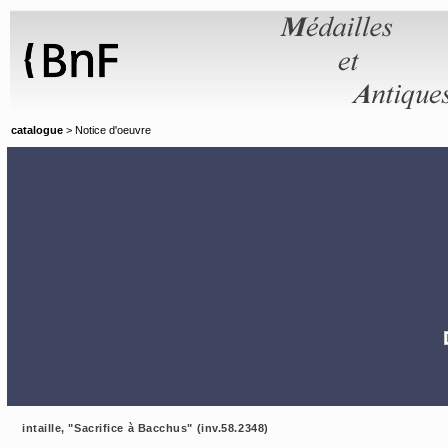
Panneau de gestion des cookies
catalogue
> Notice d'oeuvre
intaille, "Sacrifice à Bacchus" (inv.58.2348)