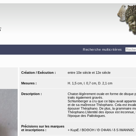
Recherche multicritères
Création / Exécution :
entre 10e siècle et 12e siècle
Mesures :
H. 1,5 cm, l. 0,7 cm, D. 2,1 cm
Description :
Chaton légèrement ovale en forme de disque pl
traits également gravés.
Schlumberger a cru que ce bijou avait apparte
et de sa maîtresse Théophano. Cela est invalid
épouser Théophano. De plus, la grammaire mo
Théophano.L’identité des époux est inconnue, 
l’époque des Paléologues.
Précisions sur les marques
et inscriptions :
+ ΚυριΕ / ΒΟΘΟΗ / Θ ΟΦΑΝ / δ S IWΑΝΝδC