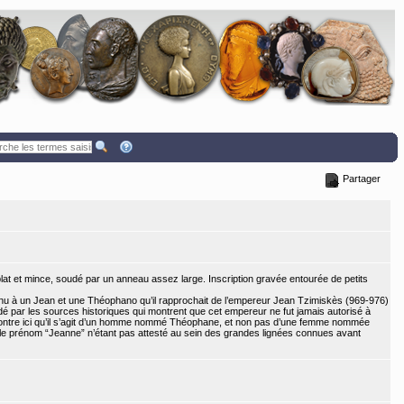
Partager
at et mince, soudé par un anneau assez large. Inscription gravée entourée de petits
nu à un Jean et une Théophano qu’il rapprochait de l’empereur Jean Tzimiskès (969-976)
é par les sources historiques qui montrent que cet empereur ne fut jamais autorisé à
ntre ici qu’il s’agit d’un homme nommé Théophane, et non pas d’une femme nommée
le prénom “Jeanne” n’étant pas attesté au sein des grandes lignées connues avant