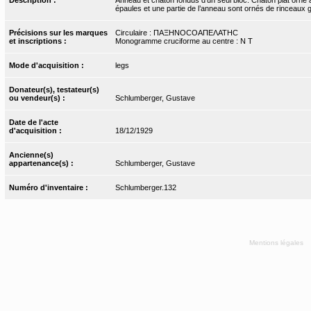
épaules et une partie de l’anneau sont ornés de rinceaux g
Précisions sur les marques
Circulaire : ΠΑΞΗΝΟCΟΑΠΕΛΑΤΗC
et inscriptions :
Monogramme cruciforme au centre : N T
Mode d'acquisition :
legs
Donateur(s), testateur(s)
ou vendeur(s) :
Schlumberger, Gustave
Date de l'acte
d'acquisition :
18/12/1929
Ancienne(s)
appartenance(s) :
Schlumberger, Gustave
Numéro d'inventaire :
Schlumberger.132
Mentions légales