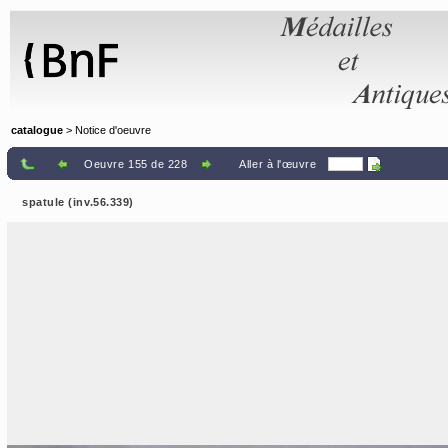
Panneau de gestion des cookies
catalogue
> Notice d'oeuvre
Oeuvre 155 de 228
Aller à l'œuvre
spatule (inv.56.339)