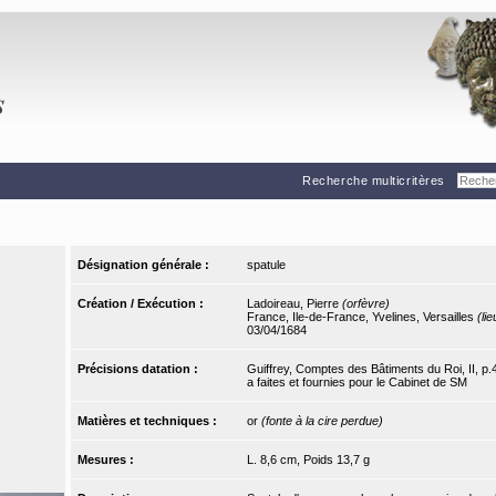
Recherche multicritères
Désignation générale :
spatule
Création / Exécution :
Ladoireau, Pierre
(orfèvre)
France, Ile-de-France, Yvelines, Versailles
(li
03/04/1684
Précisions datation :
Guiffrey, Comptes des Bâtiments du Roi, II, p.463
a faites et fournies pour le Cabinet de SM
Matières et techniques :
or
(fonte à la cire perdue)
Mesures :
L. 8,6 cm, Poids 13,7 g