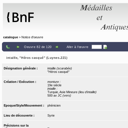
Panneau de gestion des cookies
catalogue
> Notice d'oeuvre
Oeuvre 82 de 120
Aller à l'œuvre
intaille, "Héros casqué" (Luynes.221)
Désignation générale :
intaille
(scarabée)
"Héros casqué"
Création / Exécution :
monture :
19e siècle
intaille :
Turquie, Asie Mineure
(lieu d'intaille)
500 av JC
(vers)
Epoque/Style/Mouvement :
phénicien
Lieu de découverte :
Syrie
Précisions sur la