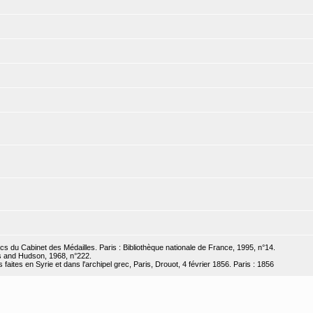
recs du Cabinet des Médailles. Paris : Bibliothèque nationale de France, 1995, n°14.
 and Hudson, 1968, n°222.
 faites en Syrie et dans l'archipel grec, Paris, Drouot, 4 février 1856. Paris : 1856