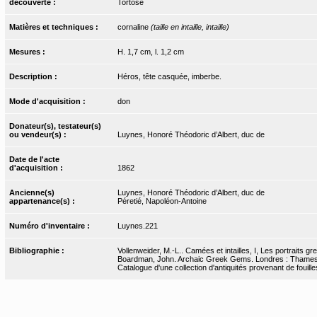
découverte :
Tortose
Matières et techniques :
cornaline
(taille en intaille, intaille)
Mesures :
H. 1,7 cm, l. 1,2 cm
Description :
Héros, tête casquée, imberbe.
Mode d'acquisition :
don
Donateur(s), testateur(s)
ou vendeur(s) :
Luynes, Honoré Théodoric d’Albert, duc de
Date de l'acte
d'acquisition :
1862
Ancienne(s)
Luynes, Honoré Théodoric d’Albert, duc de
appartenance(s) :
Péretié, Napoléon-Antoine
Numéro d'inventaire :
Luynes.221
Bibliographie :
Vollenweider, M.-L.. Camées et intailles, I, Les portraits g
Boardman, John. Archaic Greek Gems. Londres : Thames
Catalogue d'une collection d'antiquités provenant de fouilles