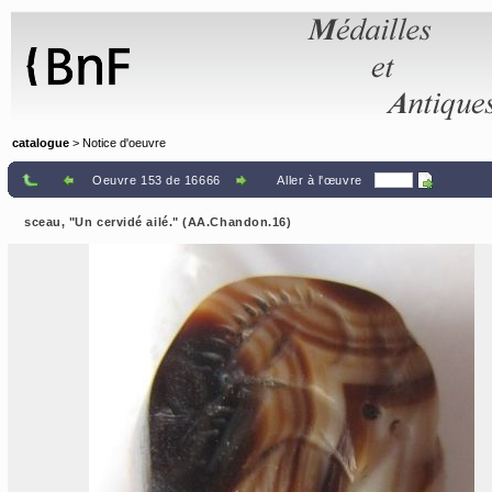
Panneau de gestion des cookies
catalogue
> Notice d'oeuvre
Oeuvre 153 de 16666
Aller à l'œuvre
sceau, "Un cervidé ailé." (AA.Chandon.16)