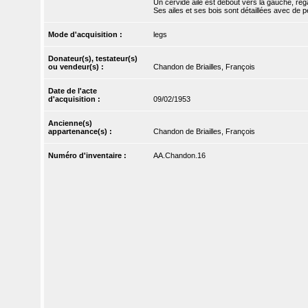
Un cervidé ailé est debout vers la gauche, rega
Ses ailes et ses bois sont détaillées avec de pet
Mode d'acquisition :
legs
Donateur(s), testateur(s)
ou vendeur(s) :
Chandon de Briailles, François
Date de l'acte
d'acquisition :
09/02/1953
Ancienne(s)
appartenance(s) :
Chandon de Briailles, François
Numéro d'inventaire :
AA.Chandon.16