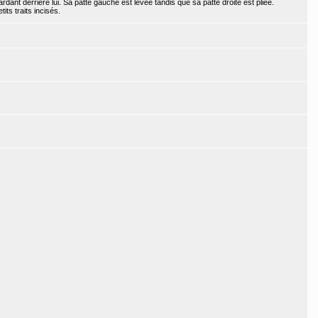
rdant derrière lui. Sa patte gauche est levée tandis que sa patte droite est pliée.
its traits incisés.