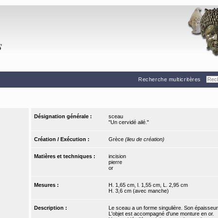
Recherche multicritères
Désignation générale :
sceau
"Un cervidé ailé."
Création / Exécution :
Grèce
(lieu de création)
Matières et techniques :
incision
pierre
or
Mesures :
H. 1,65 cm, l. 1,55 cm, L. 2,95 cm
H. 3,6 cm (avec manche)
Description :
Le sceau a un forme singulière. Son épaisseur
L'objet est accompagné d'une monture en or.