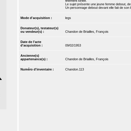
finement striée.
Le sujet présente une jeune femme debout, de pr
Un personnage debout devant elle fait de son br
Mode d'acquisition :
legs
Donateur(s), testateur(s)
ou vendeur(s) :
Chandon de Briailles, François
Date de l'acte
d'acquisition :
09/02/1953
Ancienne(s)
appartenance(s) :
Chandon de Briailles, François
Numéro d'inventaire :
Chandon.113