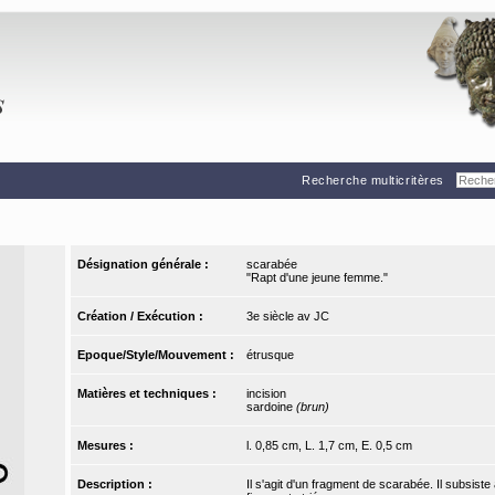
Recherche multicritères
Désignation générale :
scarabée
"Rapt d'une jeune femme."
Création / Exécution :
3e siècle av JC
Epoque/Style/Mouvement :
étrusque
Matières et techniques :
incision
sardoine
(brun)
Mesures :
l. 0,85 cm, L. 1,7 cm, E. 0,5 cm
Description :
Il s'agit d'un fragment de scarabée. Il subsiste