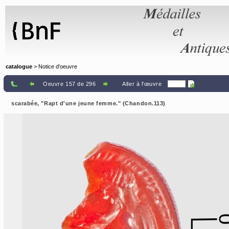
Panneau de gestion des cookies
catalogue
> Notice d'oeuvre
Oeuvre 157 de 296
Aller à l'œuvre
scarabée, "Rapt d'une jeune femme." (Chandon.113)