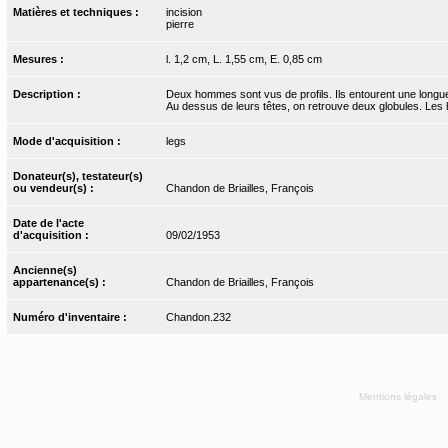
Matières et techniques :
incision
pierre
Mesures :
l. 1,2 cm, L. 1,55 cm, E. 0,85 cm
Description :
Deux hommes sont vus de profils. Ils entourent une longue ti
Au dessus de leurs têtes, on retrouve deux globules. Les 
Mode d'acquisition :
legs
Donateur(s), testateur(s)
ou vendeur(s) :
Chandon de Briailles, François
Date de l'acte
d'acquisition :
09/02/1953
Ancienne(s)
appartenance(s) :
Chandon de Briailles, François
Numéro d'inventaire :
Chandon.232
Mentions légales