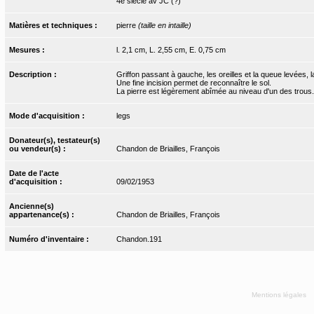
4e siècle av JC (?)
Matières et techniques :
pierre
(taille en intaille)
Mesures :
l. 2,1 cm, L. 2,55 cm, E. 0,75 cm
Description :
Griffon passant à gauche, les oreilles et la queue levées, la
Une fine incision permet de reconnaître le sol.
La pierre est légèrement abîmée au niveau d'un des trous.
Mode d'acquisition :
legs
Donateur(s), testateur(s)
ou vendeur(s) :
Chandon de Briailles, François
Date de l'acte
d'acquisition :
09/02/1953
Ancienne(s)
appartenance(s) :
Chandon de Briailles, François
Numéro d'inventaire :
Chandon.191
Mentions légales