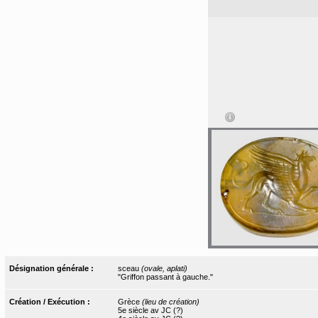
Désignation générale :
sceau
(ovale, aplati)
"Griffon passant à gauche."
Création / Exécution :
Grèce
(lieu de création)
5e siècle av JC (?)