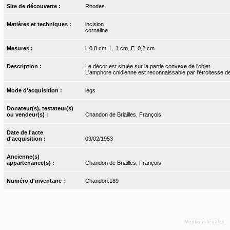
Site de découverte :
Rhodes
Matières et techniques :
incision
cornaline
Mesures :
l. 0,8 cm, L. 1 cm, E. 0,2 cm
Description :
Le décor est située sur la partie convexe de l'objet.
L'amphore cnidienne est reconnaissable par l'étroitesse de
Mode d'acquisition :
legs
Donateur(s), testateur(s)
ou vendeur(s) :
Chandon de Briailles, François
Date de l'acte
d'acquisition :
09/02/1953
Ancienne(s)
appartenance(s) :
Chandon de Briailles, François
Numéro d'inventaire :
Chandon.189
Mentions légales