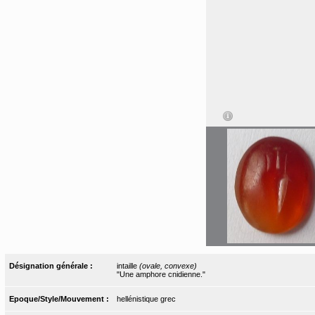
Désignation générale :
intaille
(ovale, convexe)
"Une amphore cnidienne."
Epoque/Style/Mouvement :
hellénistique grec