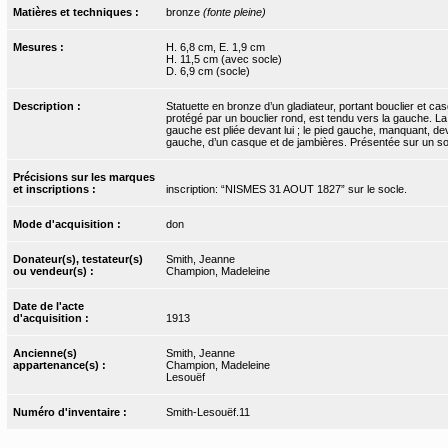
Matières et techniques :
bronze
(fonte pleine)
Mesures :
H. 6,8 cm, E. 1,9 cm
H. 11,5 cm (avec socle)
D. 6,9 cm (socle)
Description :
Statuette en bronze d’un gladiateur, portant bouclier et c
protégé par un bouclier rond, est tendu vers la gauche. L
gauche est pliée devant lui ; le pied gauche, manquant, deva
gauche, d’un casque et de jambières. Présentée sur un soc
Précisions sur les marques
et inscriptions :
inscription: “NISMES 31 AOUT 1827” sur le socle.
Mode d'acquisition :
don
Donateur(s), testateur(s)
Smith, Jeanne
ou vendeur(s) :
Champion, Madeleine
Date de l'acte
d'acquisition :
1913
Ancienne(s)
Smith, Jeanne
appartenance(s) :
Champion, Madeleine
Lesouëf
Numéro d'inventaire :
Smith-Lesouëf.11