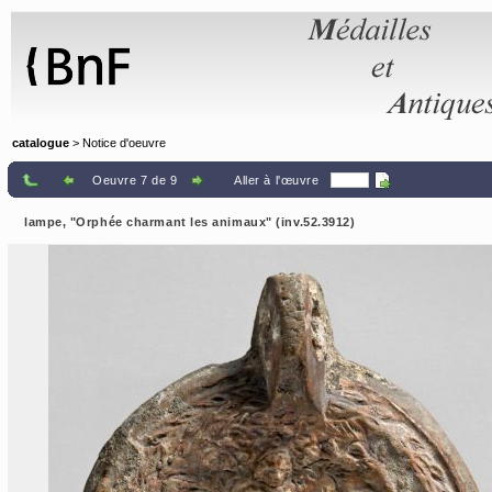
Panneau de gestion des cookies
catalogue
> Notice d'oeuvre
Oeuvre 7 de 9
Aller à l'œuvre
lampe, "Orphée charmant les animaux" (inv.52.3912)