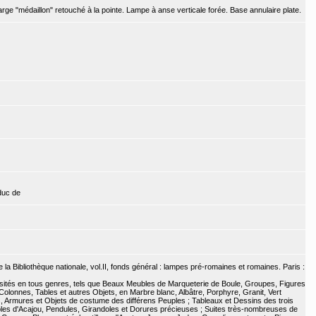
rge "médaillon" retouché à la pointe. Lampe à anse verticale forée. Base annulaire plate.
duc de
a Bibliothèque nationale, vol.II, fonds général : lampes pré-romaines et romaines. Paris :
iosités en tous genres, tels que Beaux Meubles de Marqueterie de Boule, Groupes, Figures
olonnes, Tables et autres Objets, en Marbre blanc, Albâtre, Porphyre, Granit, Vert
s, Armures et Objets de costume des différens Peuples ; Tableaux et Dessins des trois
ubles d'Acajou, Pendules, Girandoles et Dorures précieuses ; Suites très-nombreuses de