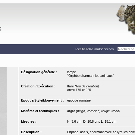
Recherche multicritères
Désignation générale :
lampe
"Orphée charmant les animaux"
Création / Exécution :
Italie
(lieu de création)
entre 175 et 225
Epoque/Style/Mouvement :
époque romaine
Matières et techniques :
argile
(beige, vernissé, rouge, trace)
Mesures :
H. 3,6 cm, D. 10,8 cm, L. 15,1 cm
Description :
Orphée, assis, charmant avec sa lyre les ani