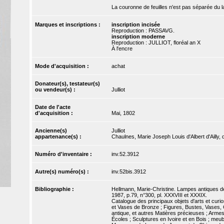
La couronne de feuilles n'est pas séparée du la
Marques et inscriptions :
inscription incisée
Reproduction : PASSAVG.
inscription moderne
Reproduction : JULLIOT, floréal an X
À l'encre
Mode d'acquisition :
achat
Donateur(s), testateur(s)
ou vendeur(s) :
Julliot
Date de l'acte
d'acquisition :
Mai, 1802
Ancienne(s)
Julliot
appartenance(s) :
Chaulnes, Marie Joseph Louis d'Albert d'Ailly, 
Numéro d'inventaire :
inv.52.3912
Autre(s) numéro(s) :
inv.52bis.3912
Bibliographie :
Hellmann, Marie-Christine. Lampes antiques de l
1987, p.79, n°300, pl. XXXVIII et XXXIX.
Catalogue des principaux objets d'arts et cur
et Vases de Bronze ; Figures, Bustes, Vases, C
antique, et autres Matières précieuses ; Arme
Écoles ; Sculptures en Ivoire et en Bois ; me