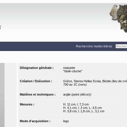
Recherche multicritères
Désignation générale :
statuette
"Idole-cloche"
Création / Exécution :
Grèce, Sterea Hellas Evoia, Béotie
(lieu de cré
700 av JC
(vers)
Matières et techniques :
argile
(peint (décor))
Mesures :
H. 11 cm, l. 7,3 cm
H. 4,1 cm, l. 2 cm, L. 4,5 cm
H. 3,8 cm, l. 1,8 cm, L. 3,1 cm
Mode d'acquisition :
legs