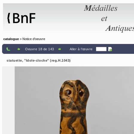
Panneau de gestion des cookies
catalogue
> Notice d'oeuvre
Oeuvre 18 de 143
Aller à l'œuvre
statuette, "Idole-cloche" (reg.H.1043)