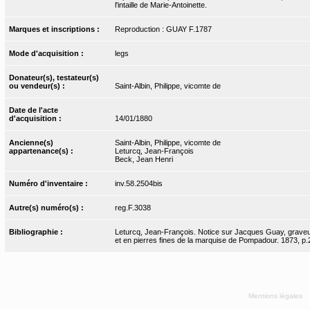
l'intaille de Marie-Antoinette.
Marques et inscriptions :
Reproduction : GUAY F.1787
Mode d'acquisition :
legs
Donateur(s), testateur(s)
ou vendeur(s) :
Saint-Albin, Philippe, vicomte de
Date de l'acte
d'acquisition :
14/01/1880
Ancienne(s)
Saint-Albin, Philippe, vicomte de
appartenance(s) :
Leturcq, Jean-François
Beck, Jean Henri
Numéro d'inventaire :
inv.58.2504bis
Autre(s) numéro(s) :
reg.F.3038
Bibliographie :
Leturcq, Jean-François. Notice sur Jacques Guay, graveur
et en pierres fines de la marquise de Pompadour. 1873, p.
Mentions légales