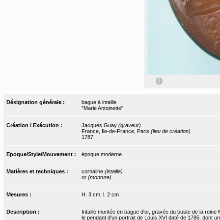
Désignation générale :
bague à intaille
"Marie Antoinette"
Création / Exécution :
Jacques Guay
(graveur)
France, Ile-de-France, Paris
(lieu de création)
1787
Epoque/Style/Mouvement :
époque moderne
Matières et techniques :
cornaline
(intaille)
or
(monture)
Mesures :
H. 3 cm, l. 2 cm
Description :
Intaille montée en bague d'or, gravée du buste de la reine Ma
le pendant d'un portrait de Louis XVI daté de 1785, dont un