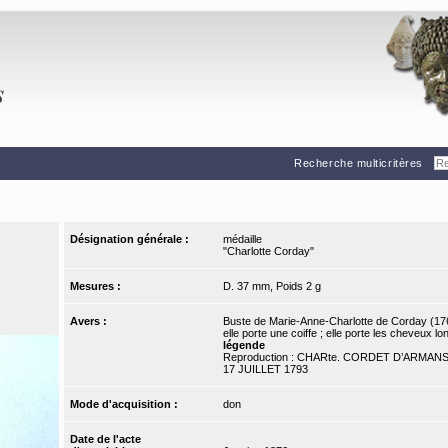
Recherche multicritères
Désignation générale :
médaille
"Charlotte Corday"
Mesures :
D. 37 mm, Poids 2 g
Avers :
Buste de Marie-Anne-Charlotte de Corday (1768-
elle porte une coiffe ; elle porte les cheveux lo
légende
Reproduction : CHARte. CORDET D’ARMANS 
17 JUILLET 1793
Mode d'acquisition :
don
Date de l'acte