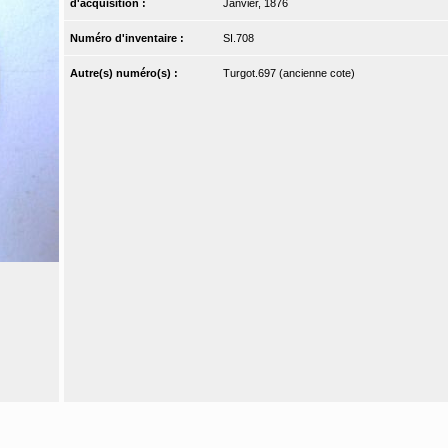
d'acquisition :
Janvier, 1876
Numéro d'inventaire :
SI.708
Autre(s) numéro(s) :
Turgot.697 (ancienne cote)