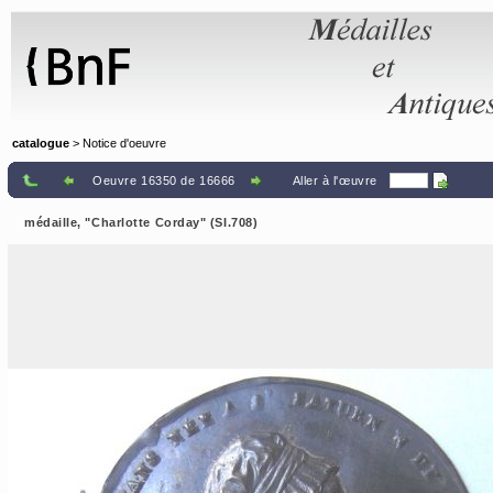
Panneau de gestion des cookies
catalogue
> Notice d'oeuvre
Oeuvre 16350 de 16666
Aller à l'œuvre
médaille, "Charlotte Corday" (SI.708)