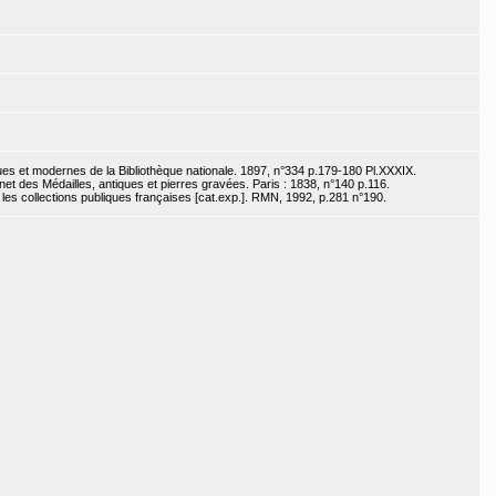
s et modernes de la Bibliothèque nationale. 1897, n°334 p.179-180 Pl.XXXIX.
et des Médailles, antiques et pierres gravées. Paris : 1838, n°140 p.116.
les collections publiques françaises [cat.exp.]. RMN, 1992, p.281 n°190.