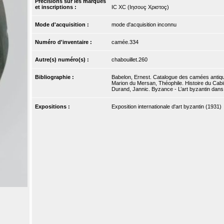
Précisions sur les marques
et inscriptions :
IC XC (Iησουç Xριστοç)
Mode d'acquisition :
mode d'acquisition inconnu
Numéro d'inventaire :
camée.334
Autre(s) numéro(s) :
chabouillet.260
Bibliographie :
Babelon, Ernest. Catalogue des camées antique
Marion du Mersan, Théophile. Histoire du Cabin
Durand, Jannic. Byzance - L’art byzantin dans 
Expositions :
Exposition internationale d'art byzantin (1931)