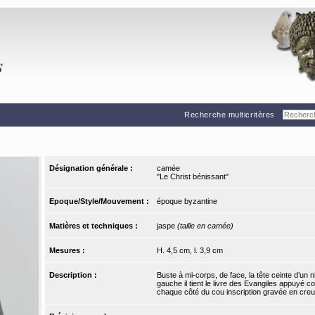
Recherche multicritères
Désignation générale :
camée
"Le Christ bénissant"
Epoque/Style/Mouvement :
époque byzantine
Matières et techniques :
jaspe
(taille en camée)
Mesures :
H. 4,5 cm, l. 3,9 cm
Description :
Buste à mi-corps, de face, la tête ceinte d’un n
gauche il tient le livre des Evangiles appuyé co
chaque côté du cou inscription gravée en cr