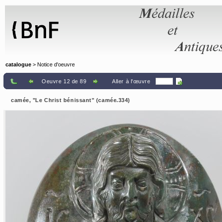
Panneau de gestion des cookies
catalogue
> Notice d'oeuvre
Oeuvre 12 de 89
Aller à l'œuvre
camée, "Le Christ bénissant" (camée.334)