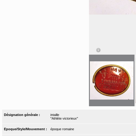
Désignation générale :
intaille
"Athlète victorieux"
Epoque/Style/Mouvement :
époque romaine