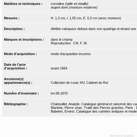
Matières et techniques :
cornaline
(taille en intaille)
argent doré
(monture moderne)
Mesures :
H. 1,3 cm, l. 1,55 cm, E. 0,3 cm (avec monture)
Description :
Athlète vainqueur debout dans son quadrige et tenant une 
Marques et inscriptions :
dans le champ
Reproduction : CN. F. M.
Mode d'acquisition :
mode d'acquisition inconnu
Date de l'acte
d'acquisition :
avant 1664
Ancienne(s)
appartenance(s) :
Collection de Louis XIV, Cabinet du Roi
Numéro d'inventaire :
inv.58.1870
Bibliographie :
Chabouillet, Anatole. Catalogue général et raisonné des ca
Mariette, Pierre-Jean. Traité des Pierres gravées. Paris : 17
Babelon, Ernest. Catalogue des camées antiques et moderne
Mentions légales