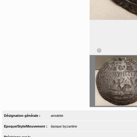
Désignation générale :
amulette
Epoque/Style/Mouvement :
époque byzantine
Précisions sur la