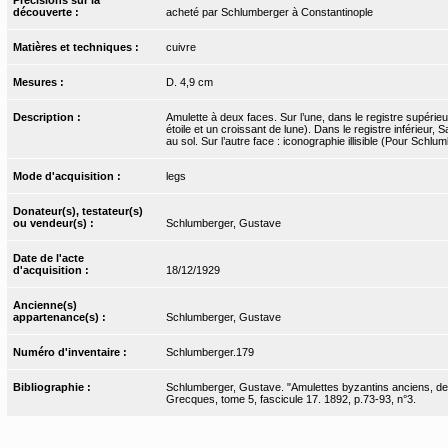
découverte :
acheté par Schlumberger à Constantinople
Matières et techniques :
cuivre
Mesures :
D. 4,9 cm
Description :
Amulette à deux faces. Sur l’une, dans le registre supérie
étoile et un croissant de lune). Dans le registre inférieur
au sol. Sur l’autre face : iconographie illisible (Pour Schlu
Mode d'acquisition :
legs
Donateur(s), testateur(s)
ou vendeur(s) :
Schlumberger, Gustave
Date de l'acte
d'acquisition :
18/12/1929
Ancienne(s)
appartenance(s) :
Schlumberger, Gustave
Numéro d'inventaire :
Schlumberger.179
Bibliographie :
Schlumberger, Gustave. "Amulettes byzantins anciens, des
Grecques, tome 5, fascicule 17. 1892, p.73-93, n°3.