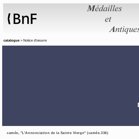
Panneau de gestion des cookies
catalogue
> Notice d'oeuvre
camée, "L’Annonciation de la Sainte Vierge" (camée.336)