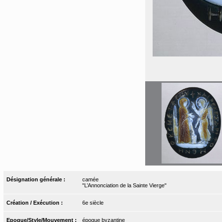
Désignation générale :
camée
"L’Annonciation de la Sainte Vierge"
Création / Exécution :
6e siècle
Epoque/Style/Mouvement :
époque byzantine