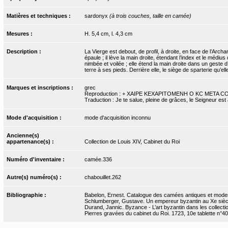
Matières et techniques :
sardonyx
(à trois couches, taille en camée)
Mesures :
H. 5,4 cm, l. 4,3 cm
Description :
La Vierge est debout, de profil, à droite, en face de l’Arch
épaule ; il lève la main droite, étendant l’index et le médiu
nimbée et voilée ; elle étend la main droite dans un geste 
terre à ses pieds. Derrière elle, le siège de sparterie qu’el
Marques et inscriptions :
grec
Reproduction : + XAIPE KEXAPITOMENH O KC META C
Traduction : Je te salue, pleine de grâces, le Seigneur est 
Mode d'acquisition :
mode d'acquisition inconnu
Ancienne(s)
appartenance(s) :
Collection de Louis XIV, Cabinet du Roi
Numéro d'inventaire :
camée.336
Autre(s) numéro(s) :
chabouillet.262
Bibliographie :
Babelon, Ernest. Catalogue des camées antiques et modern
Schlumberger, Gustave. Un empereur byzantin au Xe siècle
Durand, Jannic. Byzance - L’art byzantin dans les collecti
Pierres gravées du cabinet du Roi. 1723, 10e tablette n°40