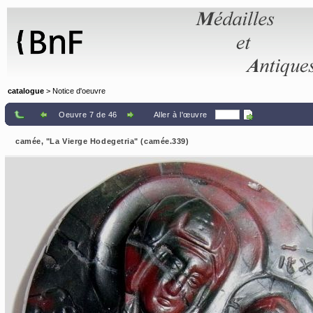
Panneau de gestion des cookies
catalogue
> Notice d'oeuvre
Oeuvre 7 de 46
Aller à l'œuvre
camée, "La Vierge Hodegetria" (camée.339)