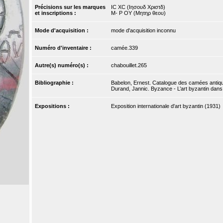
Précisions sur les marques
IC XC (Iησουδ Xριστδ)
et inscriptions :
Μ- P OY (Mητηρ θεου)
Mode d'acquisition :
mode d'acquisition inconnu
Numéro d'inventaire :
camée.339
Autre(s) numéro(s) :
chabouillet.265
Bibliographie :
Babelon, Ernest. Catalogue des camées antique
Durand, Jannic. Byzance - L’art byzantin dans 
Expositions :
Exposition internationale d'art byzantin (1931)