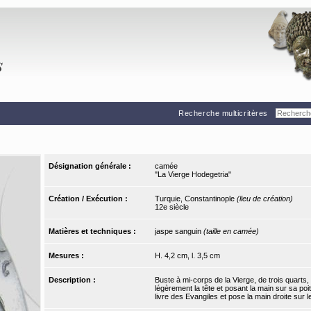
Recherche multicritères
Désignation générale :
camée
"La Vierge Hodegetria"
Création / Exécution :
Turquie, Constantinople
(lieu de création)
12e siècle
Matières et techniques :
jaspe sanguin
(taille en camée)
Mesures :
H. 4,2 cm, l. 3,5 cm
Description :
Buste à mi-corps de la Vierge, de trois quarts, 
légèrement la tête et posant la main sur sa poit
livre des Evangiles et pose la main droite sur 