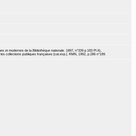
s et modernes de la Bibliothèque nationale. 1897, n°339 p.183 Pl.XL.
les collections publiques françaises [cat.exp.]. RMN, 1992, p.286 n°199.