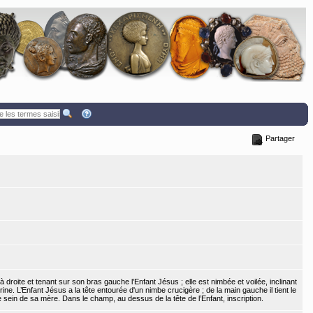
Partager
à droite et tenant sur son bras gauche l’Enfant Jésus ; elle est nimbée et voilée, inclinant
rine. L’Enfant Jésus a la tête entourée d'un nimbe crucigère ; de la main gauche il tient le
le sein de sa mère. Dans le champ, au dessus de la tête de l’Enfant, inscription.