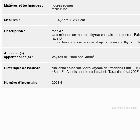
Matières et techniques :
figures rouges
terre cuite
Mesures :
H. 16,2 cm, l. 28,7 cm
Description :
face A :
Une ménade en marche, thyrse en main, se retourne. Ball
face B :
Jeune homme assis sur une draperie, tenant le thyrse et 
Ancienne(s)
appartenance(s) :
Vayson de Pradenne, André
Historique de l'oeuvre :
Ancienne collection André Vayson de Pradenne (1881-193
48, p. 21. Acquis auprès de la galerie Tarantino (mai 2023)
Numéro d'inventaire :
2023.6
Mentions légales