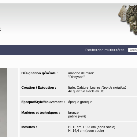
Recherche multicritères
Désignation générale :
manche de miroir
"Dionysos"
Création / Exécution :
Italie, Calabre, Locres
(lieu de création)
4e quart 5e siècle av JC
Epoque/Style/Mouvement :
époque grecque
Matières et techniques :
bronze
patine
(vert)
Mesures :
H. 11 cm, l. 9,3 cm (sans socle)
H. 14,4 cm (avec socle)