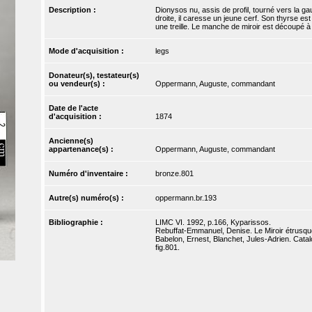
Description :
Dionysos nu, assis de profil, tourné vers la 
droite, il caresse un jeune cerf. Son thyrse 
une treille. Le manche de miroir est découpé à
Mode d'acquisition :
legs
Donateur(s), testateur(s)
ou vendeur(s) :
Oppermann, Auguste, commandant
Date de l'acte
d'acquisition :
1874
Ancienne(s)
appartenance(s) :
Oppermann, Auguste, commandant
Numéro d'inventaire :
bronze.801
Autre(s) numéro(s) :
oppermann.br.193
Bibliographie :
LIMC VI. 1992, p.166, Kyparissos.
Rebuffat-Emmanuel, Denise. Le Miroir étrusque
Babelon, Ernest, Blanchet, Jules-Adrien. Catal
fig.801.