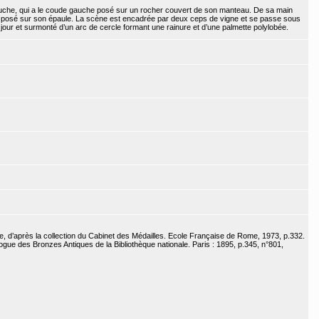
gauche, qui a le coude gauche posé sur un rocher couvert de son manteau. De sa main
est posé sur son épaule. La scène est encadrée par deux ceps de vigne et se passe sous
 jour et surmonté d’un arc de cercle formant une rainure et d’une palmette polylobée.
, d’après la collection du Cabinet des Médailles. Ecole Française de Rome, 1973, p.332.
ogue des Bronzes Antiques de la Bibliothèque nationale. Paris : 1895, p.345, n°801,