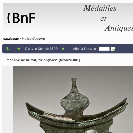
Panneau de gestion des cookies
catalogue
> Notice d'oeuvre
Oeuvre 364 de 3599
Aller à l'œuvre
manche de miroir, "Dionysos" (bronze.801)