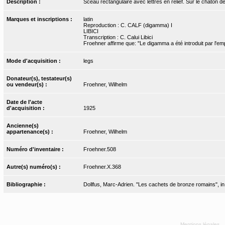
Description :
Sceau rectangulaire avec lettres en relief. Sur le chaton
Marques et inscriptions :
latin
Reproduction : C. CALF (digamma) I
LIBICI
Transcription : C. Calui Libici
Froehner affirme que: "Le digamma a été introduit par l'em
Mode d'acquisition :
legs
Donateur(s), testateur(s)
ou vendeur(s) :
Froehner, Wilhelm
Date de l'acte
d'acquisition :
1925
Ancienne(s)
appartenance(s) :
Froehner, Wilhelm
Numéro d'inventaire :
Froehner.508
Autre(s) numéro(s) :
Froehner.X.368
Bibliographie :
Dollfus, Marc-Adrien. "Les cachets de bronze romains", in B
Mentions légales