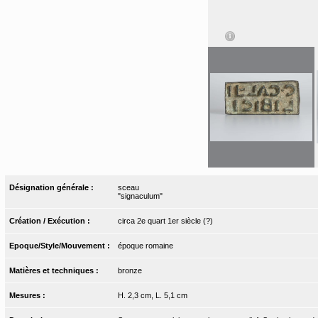
Désignation générale :
sceau
"signaculum"
Création / Exécution :
circa 2e quart 1er siècle (?)
Epoque/Style/Mouvement :
époque romaine
Matières et techniques :
bronze
Mesures :
H. 2,3 cm, L. 5,1 cm