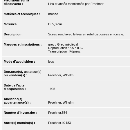
Précisions sur la
découverte :
Lieu et année mentionnés par Froehner.
Matières et techniques :
bronze
Mesures :
D. 5,3 cm
Description :
Sceau rond avec lettres en relief disposées en cercle.
Marques et inscriptions :
grec / Grec médiéval
Reproduction : ΚΑΡΠΟC
Transcription : Κάρπος
Mode d'acquisition :
legs
Donateur(s), testateur(s)
ou vendeur(s) :
Froehner, Wilhelm
Date de l'acte
d'acquisition :
1925
Ancienne(s)
appartenance(s) :
Froehner, Wilhelm
Numéro d'inventaire :
Froehner.554
Autre(s) numéro(s) :
Froehner.IX.183