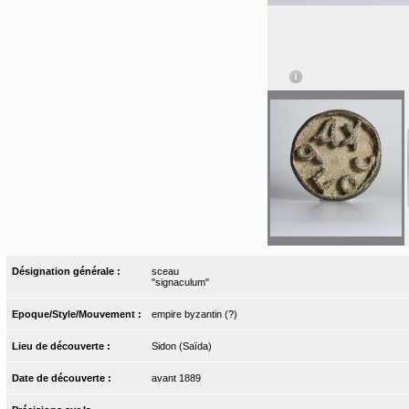
Désignation générale :
sceau
"signaculum"
Epoque/Style/Mouvement :
empire byzantin (?)
Lieu de découverte :
Sidon (Saïda)
Date de découverte :
avant 1889