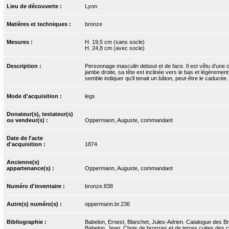
Lieu de découverte :
Lyon
Matières et techniques :
bronze
Mesures :
H. 19,5 cm (sans socle)
H. 24,8 cm (avec socle)
Description :
Personnage masculin debout et de face. Il est vêtu d’une
jambe droite, sa tête est inclinée vers le bas et légèremen
semble indiquer qu’il tenait un bâton, peut-être le caducée.
Mode d'acquisition :
legs
Donateur(s), testateur(s)
ou vendeur(s) :
Oppermann, Auguste, commandant
Date de l'acte
d'acquisition :
1874
Ancienne(s)
appartenance(s) :
Oppermann, Auguste, commandant
Numéro d'inventaire :
bronze.838
Autre(s) numéro(s) :
oppermann.br.236
Bibliographie :
Babelon, Ernest, Blanchet, Jules-Adrien. Catalogue des Bro
Babelon, Jean. Choix de bronzes et de terres cuites des 