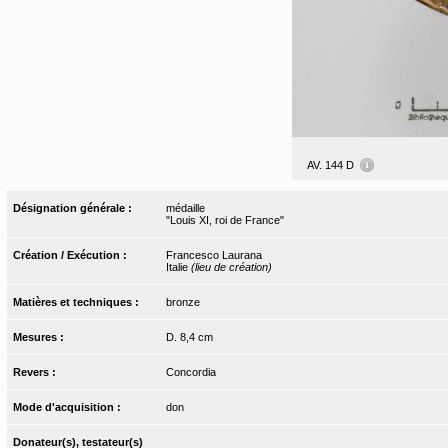
AV. 144 D
Désignation générale :
médaille
"Louis XI, roi de France"
Création / Exécution :
Francesco Laurana
Italie
(lieu de création)
Matières et techniques :
bronze
Mesures :
D. 8,4 cm
Revers :
Concordia
Mode d'acquisition :
don
Donateur(s), testateur(s)