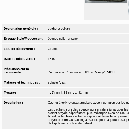
Désignation générale :
cachet à collyre
Epoque/Style/Mouvement :
époque gallo-romaine
Lieu de découverte :
Orange
Date de découverte :
1845
Précisions sur la
découverte :
Découverte : "Trouvé en 1845 à Orange". SICHEL
Matières et techniques :
schiste
(vert)
Mesures :
H. 7 mm, l. 29 mm, L. 31 mm
Description :
Cachet à collyre quadrangulaire avec inscription sur les qu
Les cachets sont des sceaux qui servaient à marquer les col
étaient broyés séparément, puis mélangés avec de l’eau ou
Avant de les faire sécher, on appliquait la surface gravée
collyre prescrit au patient, la maladie pour laquelle il était p
de l’appliquer sur l’œil du patient.