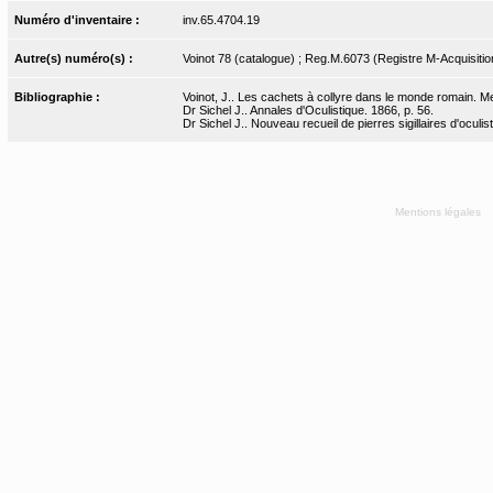
Numéro d'inventaire :
inv.65.4704.19
Autre(s) numéro(s) :
Voinot 78 (catalogue) ; Reg.M.6073 (Registre M-Acquisitio
Bibliographie :
Voinot, J.. Les cachets à collyre dans le monde romain. Mer
Dr Sichel J.. Annales d'Oculistique. 1866, p. 56.
Dr Sichel J.. Nouveau recueil de pierres sigillaires d'oculis
Mentions légales