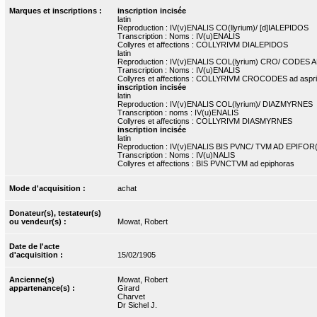
Marques et inscriptions :
inscription incisée
latin
Reproduction : IV(v)ENALIS CO(llyrium)/ [d]IALEPIDOS
Transcription : Noms : IV(u)ENALIS
Collyres et affections : COLLYRIVM DIALEPIDOS
latin
Reproduction : IV(v)ENALIS COL(lyrium) CRO/ CODES 
Transcription : Noms : IV(u)ENALIS
Collyres et affections : COLLYRIVM CROCODES ad aspri
inscription incisée
latin
Reproduction : IV(v)ENALIS COL(lyrium)/ DIAZMYRNES
Transcription : noms : IV(u)ENALIS
Collyres et affections : COLLYRIVM DIASMYRNES
inscription incisée
latin
Reproduction : IV(v)ENALIS BIS PVNC/ TVM AD EPIFOR(
Transcription : Noms : IV(u)NALIS
Collyres et affections : BIS PVNCTVM ad epiphoras
Mode d'acquisition :
achat
Donateur(s), testateur(s)
ou vendeur(s) :
Mowat, Robert
Date de l'acte
d'acquisition :
15/02/1905
Ancienne(s)
Mowat, Robert
appartenance(s) :
Girard
Charvet
Dr Sichel J.