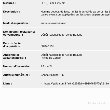
Mesures :
H. 12,5 cm, l. 2,5 cm
Description :
Homme debout, de face, nu, les bras collés au corps, les ja
pattes avant sont appliquées sur les joues du personnage, 
Mode d'acquisition :
saisie révolutionnaire
Donateur(s), testateur(s)
ou vendeur(s) :
Dépôt national de la rue de Beaune
Date de l'acte
d'acquisition :
08/07/1795
Ancienne(s)
Dépôt national de la rue de Beaune
appartenance(s) :
Prince de Condé
Numéro d'inventaire :
AA.ma.24
Autre(s) numéro(s) :
Condé.Beaune.126
Liens :
https://gallica.bnf.fr/ark:/12148/btv1b10466077q/f24.ite
Mentions légales