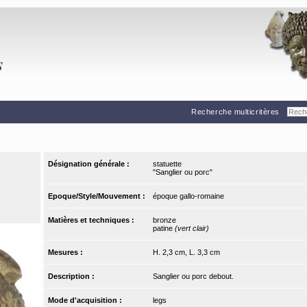
Recherche multicritères
Désignation générale :
statuette
"Sanglier ou porc"
Epoque/Style/Mouvement :
époque gallo-romaine
Matières et techniques :
bronze
patine
(vert clair)
Mesures :
H. 2,3 cm, L. 3,3 cm
Description :
Sanglier ou porc debout.
Mode d'acquisition :
legs