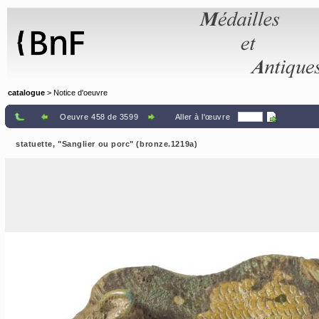
Panneau de gestion des cookies
catalogue
> Notice d'oeuvre
Oeuvre 458 de 3599
Aller à l'œuvre
statuette, "Sanglier ou porc" (bronze.1219a)