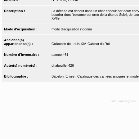
Description :
La déesse est debout dans un char conduit par deux chevau
bouclier dont l’épisème est orné de la tête du Soleil, de fa
XVIIe.
Mode d'acquisition :
mode d'acquisition inconnu
Ancienne(s)
appartenance(s) :
Collection de Louis XIV, Cabinet du Roi
Numéro d'inventaire :
camée.461
Autre(s) numéro(s) :
chabouillet.426
Bibliographie :
Babelon, Ernest. Catalogue des camées antiques et moderne
Mentions légales