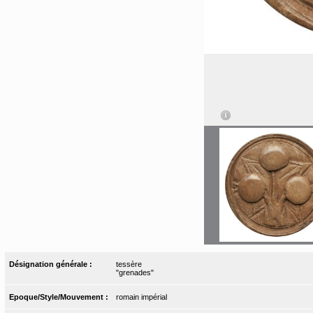
Désignation générale :
tessère
"grenades"
Epoque/Style/Mouvement :
romain impérial