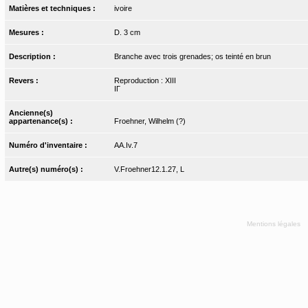
Matières et techniques :
ivoire
Mesures :
D. 3 cm
Description :
Branche avec trois grenades; os teinté en brun
Revers :
Reproduction : XIII
IΓ
Ancienne(s)
appartenance(s) :
Froehner, Wilhelm (?)
Numéro d'inventaire :
AA.Iv.7
Autre(s) numéro(s) :
V.Froehner12.1.27, L
Mentions légales