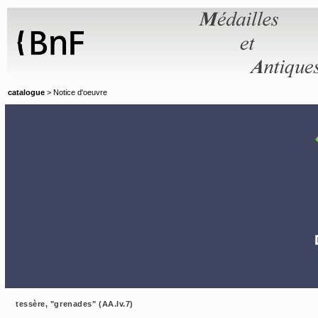
Panneau de gestion des cookies
catalogue
> Notice d'oeuvre
tessère, "grenades" (AA.Iv.7)