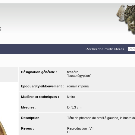
Recherche multicritères
Désignation générale :
tessère
"buste égyptien"
Epoque/Style/Mouvement :
romain impérial
Matières et techniques :
ivoire
Mesures :
D. 3,3 cm
Description :
Tête de pharaon de profil à gauche, le buste 
Revers :
Reproduction : VIII
H