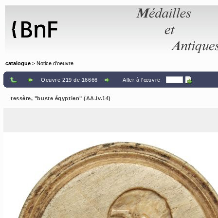
Panneau de gestion des cookies
catalogue
> Notice d'oeuvre
Oeuvre 219 de 16666
Aller à l'œuvre
tessère, "buste égyptien" (AA.Iv.14)